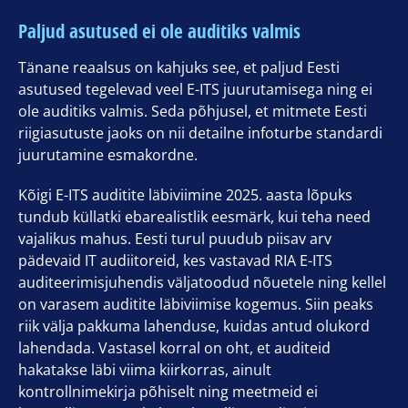
Paljud asutused ei ole auditiks valmis
Tänane reaalsus on kahjuks see, et paljud Eesti
asutused tegelevad veel E-ITS juurutamisega ning ei
ole auditiks valmis. Seda põhjusel, et mitmete Eesti
riigiasutuste jaoks on nii detailne infoturbe standardi
juurutamine esmakordne.
Kõigi E-ITS auditite läbiviimine 2025. aasta lõpuks
tundub küllatki ebarealistlik eesmärk, kui teha need
vajalikus mahus. Eesti turul puudub piisav arv
pädevaid IT audiitoreid, kes vastavad RIA E-ITS
auditeerimisjuhendis väljatoodud nõuetele ning kellel
on varasem auditite läbiviimise kogemus. Siin peaks
riik välja pakkuma lahenduse, kuidas antud olukord
lahendada. Vastasel korral on oht, et auditeid
hakatakse läbi viima kiirkorras, ainult
kontrollnimekirja põhiselt ning meetmeid ei