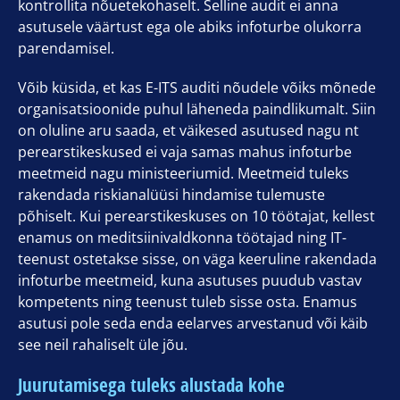
kontrollita nõuetekohaselt. Selline audit ei anna
asutusele väärtust ega ole abiks infoturbe olukorra
parendamisel.
Võib küsida, et kas E-ITS auditi nõudele võiks mõnede
organisatsioonide puhul läheneda paindlikumalt. Siin
on oluline aru saada, et väikesed asutused nagu nt
perearstikeskused ei vaja samas mahus infoturbe
meetmeid nagu ministeeriumid. Meetmeid tuleks
rakendada riskianalüüsi hindamise tulemuste
põhiselt. Kui perearstikeskuses on 10 töötajat, kellest
enamus on meditsiinivaldkonna töötajad ning IT-
teenust ostetakse sisse, on väga keeruline rakendada
infoturbe meetmeid, kuna asutuses puudub vastav
kompetents ning teenust tuleb sisse osta. Enamus
asutusi pole seda enda eelarves arvestanud või käib
see neil rahaliselt üle jõu.
Juurutamisega tuleks alustada kohe