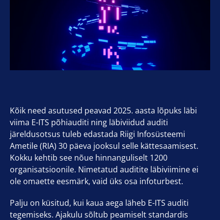
Kõik need asutused peavad 2025. aasta lõpuks läbi
viima E-ITS põhiauditi ning läbiviidud auditi
järeldusotsus tuleb edastada Riigi Infosüsteemi
Ametile (RIA) 30 päeva jooksul selle kättesaamisest.
Kokku kehtib see nõue hinnanguliselt 1200
organisatsioonile. Nimetatud auditite läbiviimine ei
ole omaette eesmärk, vaid üks osa infoturbest.
Palju on küsitud, kui kaua aega läheb E-ITS auditi
tegemiseks. Ajakulu sõltub peamiselt standardis