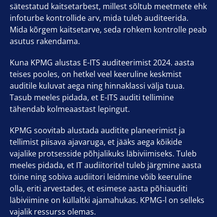
sätestatud kaitsetarbest, millest sõltub meetmete ehk
infoturbe kontrollide arv, mida tuleb auditeerida.
Mida kõrgem kaitsetarve, seda rohkem kontrolle peab
asutus rakendama.
Kuna KPMG alustas E-ITS auditeerimist 2024. aasta
teises pooles, on hetkel veel keeruline keskmist
auditile kuluvat aega ning hinnaklassi välja tuua.
Tasub meeles pidada, et E-ITS auditi tellimine
tähendab kolmeaastast lepingut.
KPMG soovitab alustada auditite planeerimist ja
tellimist piisava ajavaruga, et jääks aega kõikide
vajalike protsesside põhjalikuks läbiviimiseks. Tuleb
meeles pidada, et IT audiitoritel tuleb järgmine aasta
töine ning sobiva audiitori leidmine võib keeruline
olla, eriti arvestades, et esimese aasta põhiauditi
läbiviimine on küllaltki ajamahukas. KPMG-l on selleks
vajalik ressurss olemas.