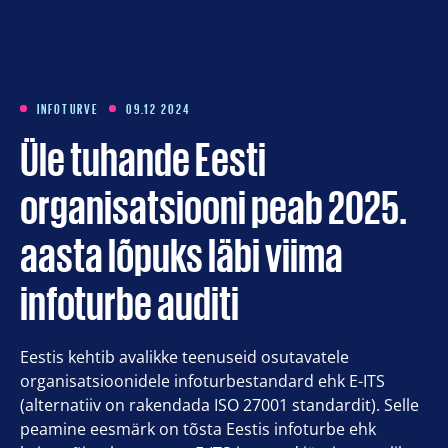
Koolitused
Meist
INFOTURVE
09.12 2024
Üle tuhande Eesti
Artiklid
organisatsiooni peab 2025.
Kontakt
aasta lõpuks läbi viima
infoturbe auditi
Est
Eng
Eestis kehtib avalikke teenuseid osutavatele
organisatsioonidele infoturbestandard ehk E-ITS
(alternatiiv on rakendada ISO 27001 standardit). Selle
peamine eesmärk on tõsta Eestis infoturbe ehk