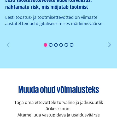
nähtamatu risk, mis mõjutab tootmist
su
ko
Eesti tööstus- ja tootmisettevõtted on viimastel
aastatel teinud digitaliseerimises märkimisväärse..
Or
er
1
2
3
4
5
6
Muuda ohud võimalusteks
Taga oma ettevõttele turvaline ja jätkusuutlik
ärikeskkond!
Aitame luua vastupidava ja usaldusväärse