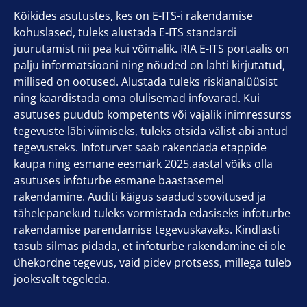
Kõikides asutustes, kes on E-ITS-i rakendamise
kohuslased, tuleks alustada E-ITS standardi
juurutamist nii pea kui võimalik. RIA E-ITS portaalis on
palju informatsiooni ning nõuded on lahti kirjutatud,
millised on ootused. Alustada tuleks riskianalüüsist
ning kaardistada oma olulisemad infovarad. Kui
asutuses puudub kompetents või vajalik inimressurss
tegevuste läbi viimiseks, tuleks otsida välist abi antud
tegevusteks. Infoturvet saab rakendada etappide
kaupa ning esmane eesmärk 2025.aastal võiks olla
asutuses infoturbe esmane baastasemel
rakendamine. Auditi käigus saadud soovitused ja
tähelepanekud tuleks vormistada edasiseks infoturbe
rakendamise parendamise tegevuskavaks. Kindlasti
tasub silmas pidada, et infoturbe rakendamine ei ole
ühekordne tegevus, vaid pidev protsess, millega tuleb
jooksvalt tegeleda.