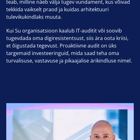
teab, milline näeb välja tugev vundament, kus võivad
tekkida vaikselt praod ja kuidas arhitektuuri
tulevikukindlaks muuta.
Kui Su organisatsioon kaalub IT-auditit või soovib
tugevdada oma digiresistentsust, siis ära oota kriisi,
et õigustada tegevust. Proaktiivne audit on üks
targemaid investeeringuid, mida saad teha oma
turvalisuse, vastavuse ja pikaajalise ärikindluse nimel.