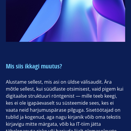
Mis siis ikkagi muutus?
Alustame sellest, mis asi on üldse välisaudit. Ära
mõtle sellest, kui süüdlaste otsimisest, vaid pigem kui
digitaalse struktuuri röntgenist — mille teeb keegi,
kes ei ole igapäevaselt su süsteemide sees, kes ei
vaata neid harjumuspärase pilguga. Sisetöötajad on
tublid ja kogenud, aga nagu kirjanik võib oma tekstis
kirjavigu mitte märgata, võib ka IT-tiim jätta