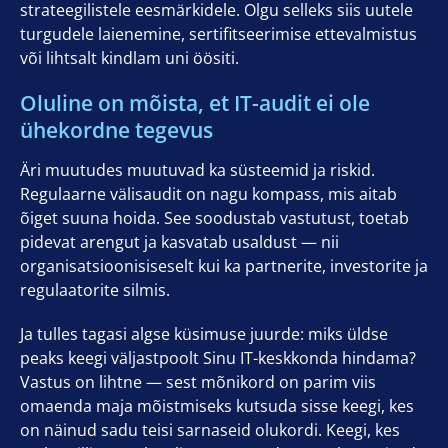
strateegilistele eesmärkidele. Olgu selleks siis uutele
turgudele laienemine, sertifitseerimise ettevalmistus
või lihtsalt kindlam uni öösiti.
Oluline on mõista, et IT-audit ei ole
ühekordne tegevus
Äri muutudes muutuvad ka süsteemid ja riskid.
Regulaarne välisaudit on nagu kompass, mis aitab
õiget suuna hoida. See soodustab vastutust, toetab
pidevat arengut ja kasvatab usaldust — nii
organisatsioonisiseselt kui ka partnerite, investorite ja
regulaatorite silmis.
Ja tulles tagasi algse küsimuse juurde: miks üldse
peaks keegi väljastpoolt Sinu IT-keskkonda hindama?
Vastus on lihtne — sest mõnikord on parim viis
omaenda maja mõistmiseks kutsuda sisse keegi, kes
on näinud sadu teisi sarnaseid olukordi. Keegi, kes