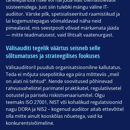
tähelepanuta riske või harjuda liialt olemasolevate
süsteemidega. Just siin tulebki mängu väline IT-
audiitor. Värske pilk, spetsialiseeritud raamistikud ja
lai kogemustepagas võimaldavad näha neid
pimealasid, mis seestpoolt võivad märkamata jääda
— mitte teadmatusest, vaid lihtsalt vaatenurgast.
Välisauditi tegelik väärtus seisneb selle
sõltumatuses ja strateegilises fookuses
Välisaudiitoril puudub organisatsiooniline kallutatus.
Teda ei mõjuta sisepoliitika ega piira mõtteviis „meil
on alati nii tehtud“. Nende soovitused põhinevad
rahvusvahelistel parimatel praktikatel, regulatiivsetel
ootustel ja päriselu riskistsenaariumitel. Olgu
teemaks ISO 27001, NIST või kohalikud regulatsioonid
nagu DORA ja NIS2 – kogenud audiitor aitab ettevõttel
olla mitte ainult kooskõlas nõuetega, vaid ka
konkurentsivõimeline.