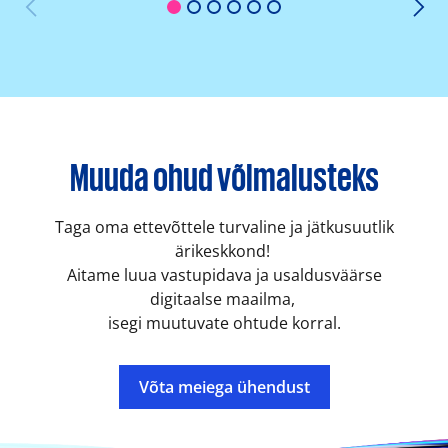
1
2
3
4
5
6
Muuda ohud võimalusteks
Taga oma ettevõttele turvaline ja jätkusuutlik
ärikeskkond!
Aitame luua vastupidava ja usaldusväärse
digitaalse maailma,
isegi muutuvate ohtude korral.
Võta meiega ühendust