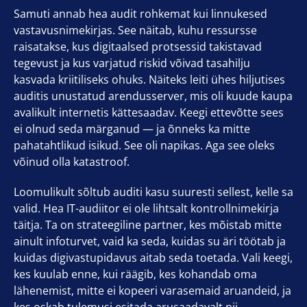
Samuti annab hea audit rohkemat kui linnukesed
vastavusnimekirjas. See näitab, kuhu ressursse
raisatakse, kus digitaalsed protsessid takistavad
tegevust ja kus varjatud riskid võivad tasahilju
kasvada kriitiliseks ohuks. Näiteks leiti ühes hiljutises
auditis unustatud arendusserver, mis oli kuude kaupa
avalikult internetis kättesaadav. Keegi ettevõtte sees
ei olnud seda märganud — ja õnneks ka mitte
pahatahtlikud isikud. See oli napikas. Aga see oleks
võinud olla katastroof.
Loomulikult sõltub auditi kasu suuresti sellest, kelle sa
valid. Hea IT-audiitor ei ole lihtsalt kontrollnimekirja
täitja. Ta on strateegiline partner, kes mõistab mitte
ainult infoturvet, vaid ka seda, kuidas su äri töötab ja
kuidas digivastupidavus aitab seda toetada. Vali keegi,
kes kuulab enne, kui räägib, kes kohandab oma
lähenemist, mitte ei kopeeri varasemaid aruandeid, ja