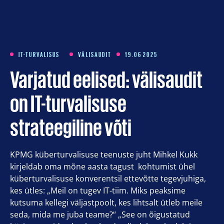
Koolitused
Meist
IT-TURVALISUS
VÄLISAUDIT
19.06 2025
Varjatud eelised: välisaudit
Artiklid
on IT-turvalisuse
Kontakt
strateegiline võti
Est
KPMG küberturvalisuse teenuste juht Mihkel Kukk
Eng
kirjeldab oma mõne aasta tagust kohtumist ühel
küberturvalisuse konverentsil ettevõtte tegevjuhiga,
kes ütles: „Meil on tugev IT-tiim. Miks peaksime
kutsuma kellegi väljastpoolt, kes lihtsalt ütleb meile
seda, mida me juba teame?“ „See on õigustatud