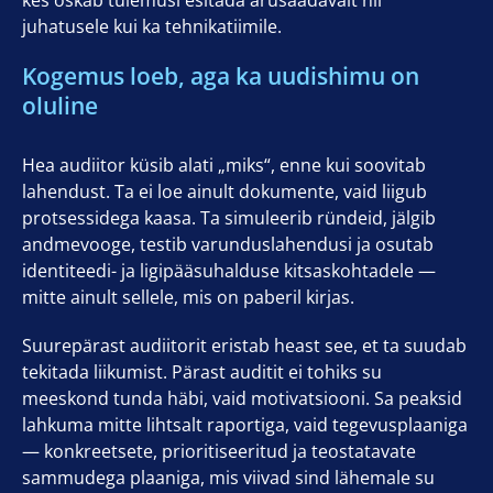
kes oskab tulemusi esitada arusaadavalt nii
juhatusele kui ka tehnikatiimile.
Kogemus loeb, aga ka uudishimu on
oluline
Hea audiitor küsib alati „miks“, enne kui soovitab
lahendust. Ta ei loe ainult dokumente, vaid liigub
protsessidega kaasa. Ta simuleerib ründeid, jälgib
andmevooge, testib varunduslahendusi ja osutab
identiteedi- ja ligipääsuhalduse kitsaskohtadele —
mitte ainult sellele, mis on paberil kirjas.
Suurepärast audiitorit eristab heast see, et ta suudab
tekitada liikumist. Pärast auditit ei tohiks su
meeskond tunda häbi, vaid motivatsiooni. Sa peaksid
lahkuma mitte lihtsalt raportiga, vaid tegevusplaaniga
— konkreetsete, prioritiseeritud ja teostatavate
sammudega plaaniga, mis viivad sind lähemale su