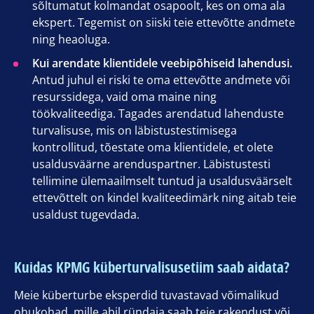
sõltumatut kolmandat osapoolt, kes on oma ala
ekspert. Tegemist on siiski teie ettevõtte andmete
ning heaoluga.
Kui arendate klientidele veebipõhiseid lahendusi.
Antud juhul ei riski te oma ettevõtte andmete või
resurssidega, vaid oma maine ning
töökvaliteediga. Tagades arendatud lahenduste
turvalisuse, mis on läbistustestimisega
kontrollitud, tõestate oma klientidele, et olete
usaldusväärne arenduspartner. Läbistustesti
tellimine ülemaailmselt tuntud ja usaldusväärselt
ettevõttelt on kindel kvaliteedimärk ning aitab teie
usaldust tugevdada.
Kuidas KPMG küberturvalisusetiim saab aidata?
Meie küberturbe eksperdid tuvastavad võimalikud
ohukohad, mille abil ründaja saab teie rakendust või