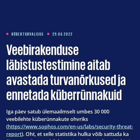
Koolitused
Meist
KÜBERTURVALISUS
29.06 2022
Veebirakenduse
Artiklid
läbistustestimine aitab
Kontakt
avastada turvanõrkused ja
ennetada küberrünnakuid
Est
Eng
Iga päev satub ülemaailmselt umbes 30 000
veebilehte küberünnakute ohvriks
(
https://www.sophos.com/en-us/labs/security-threat-
report
). Oht, et selle statistika hulka võib sattuda ka