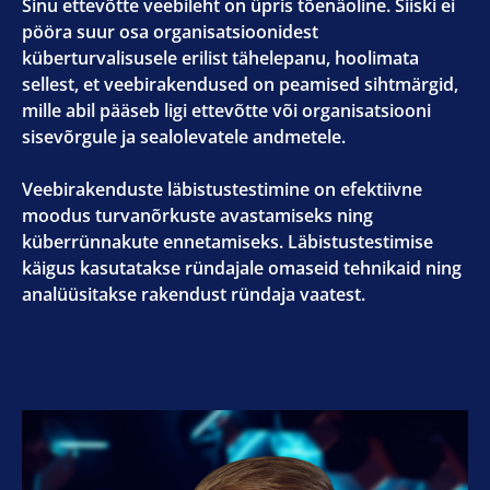
Sinu ettevõtte veebileht on üpris tõenäoline. Siiski ei
pööra suur osa organisatsioonidest
küberturvalisusele erilist tähelepanu, hoolimata
sellest, et veebirakendused on peamised sihtmärgid,
mille abil pääseb ligi ettevõtte või organisatsiooni
sisevõrgule ja sealolevatele andmetele.
Veebirakenduste läbistustestimine on efektiivne
moodus turvanõrkuste avastamiseks ning
küberrünnakute ennetamiseks. Läbistustestimise
käigus kasutatakse ründajale omaseid tehnikaid ning
analüüsitakse rakendust ründaja vaatest.