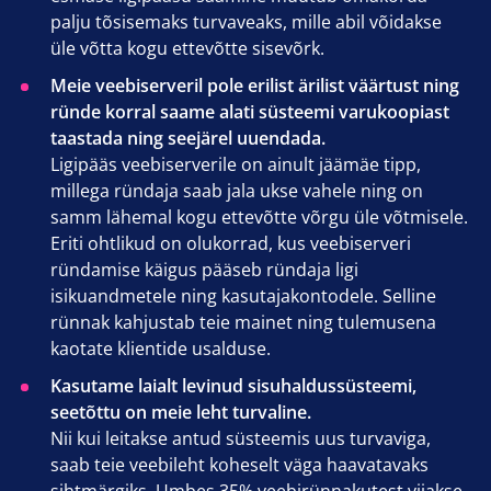
palju tõsisemaks turvaveaks, mille abil võidakse
üle võtta kogu ettevõtte sisevõrk.
Meie veebiserveril pole erilist ärilist väärtust ning
ründe korral saame alati süsteemi varukoopiast
taastada ning seejärel uuendada.
Ligipääs veebiserverile on ainult jäämäe tipp,
millega ründaja saab jala ukse vahele ning on
samm lähemal kogu ettevõtte võrgu üle võtmisele.
Eriti ohtlikud on olukorrad, kus veebiserveri
ründamise käigus pääseb ründaja ligi
isikuandmetele ning kasutajakontodele. Selline
rünnak kahjustab teie mainet ning tulemusena
kaotate klientide usalduse.
Kasutame laialt levinud sisuhaldussüsteemi,
seetõttu on meie leht turvaline.
Nii kui leitakse antud süsteemis uus turvaviga,
saab teie veebileht koheselt väga haavatavaks