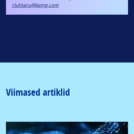
rluhtaru@kpmg.com
Viimased artiklid