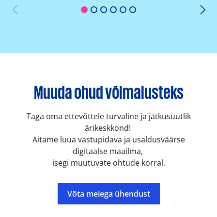
1
2
3
4
5
6
Muuda ohud võimalusteks
Taga oma ettevõttele turvaline ja jätkusuutlik
ärikeskkond!
Aitame luua vastupidava ja usaldusväärse
digitaalse maailma,
isegi muutuvate ohtude korral.
Võta meiega ühendust