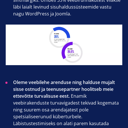
sihtmärgiks. Umbes 35% veebirünnakutest viiakse
läbi laialt levinud sisuhaldussüsteemide vastu
nagu WordPress ja Joomla.
Oleme veebilehe arenduse ning halduse mujalt
sisse ostnud ja teenusepartner hoolitseb meie
ettevõtte turvalisuse eest.
Enamik
veebirakenduste turvavigadest tekivad kogemata
ning suurem osa arendajatest pole
spetsialiseerunud küberturbele.
Läbistustestimiseks on alati parem kasutada