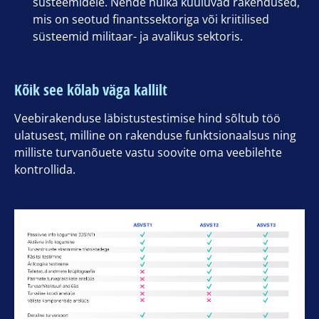
süsteemidele. Nende hulka kuuluvad rakendused,
mis on seotud finantssektoriga või kriitilised
süsteemid militaar- ja avalikus sektoris.
Kõik see kõlab väga kallilt
Veebirakenduse läbistustestimise hind sõltub töö
ulatusest, milline on rakenduse funktsionaalsus ning
milliste turvanõuete vastu soovite oma veebilehte
kontrollida.