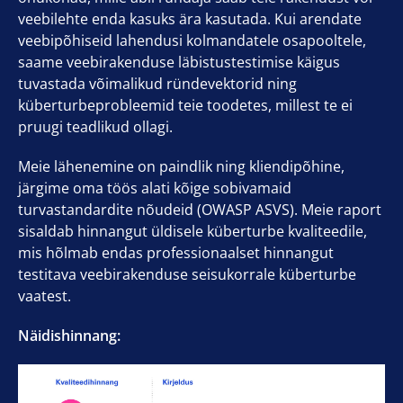
veebilehte enda kasuks ära kasutada. Kui arendate
veebipõhiseid lahendusi kolmandatele osapooltele,
saame veebirakenduse läbistustestimise käigus
tuvastada võimalikud ründevektorid ning
küberturbeprobleemid teie toodetes, millest te ei
pruugi teadlikud ollagi.
Meie lähenemine on paindlik ning kliendipõhine,
järgime oma töös alati kõige sobivamaid
turvastandardite nõudeid (OWASP ASVS). Meie raport
sisaldab hinnangut üldisele küberturbe kvaliteedile,
mis hõlmab endas professionaalset hinnangut
testitava veebirakenduse seisukorrale küberturbe
vaatest.
Näidishinnang: