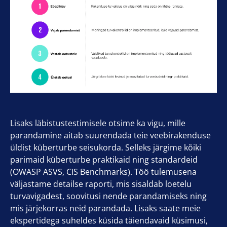
Lisaks läbistustestimisele otsime ka vigu, mille
parandamine aitab suurendada teie veebirakenduse
üldist küberturbe seisukorda. Selleks järgime kõiki
parimaid küberturbe praktikaid ning standardeid
(OWASP ASVS, CIS Benchmarks). Töö tulemusena
väljastame detailse raporti, mis sisaldab loetelu
turvavigadest, soovitusi nende parandamiseks ning
mis järjekorras neid parandada. Lisaks saate meie
ekspertidega suheldes küsida täiendavaid küsimusi,