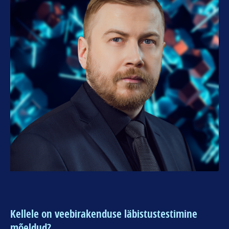
Kellele on veebirakenduse läbistustestimine
mõeldud?