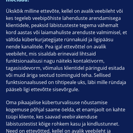
Ükskõik milline ettevõte, kellel on avalik veebileht või
kes tegeleb veebipõhiste lahenduste arendamisega
klientidele, peaksid läbistusteste tegema vähemalt
kord aastas või laiamahuliste arenduste valmimisel, et
vältida küberkurjategijate rünnakuid ja ligipääsu
nende kanalitele. Pea igal ettevõttel on avalik
veebileht, mis sisaldab erinevaid lihtsaid
funktsionaalsusi nagu näiteks kontaktivorm,
tagasisidevorm, võimalus klientidel päringuid esitada
või muid äriga seotud toiminguid teha. Sellised
funktsionaalsused on tihtipeale uks, läbi mille ründaja
pääseb ligi ettevõtte sisevõrgule.
Oma pikaajalise küberturvalisuse nõustamise
kogemuse põhjal saame öelda, et enamjaolt on kahte
tüüpi kliente, kes saavad veebirakenduse
läbistustestist kõige rohkem kasu ja kindlustunnet.
Need on ettevõtted, kellel on avalik veebileht ja