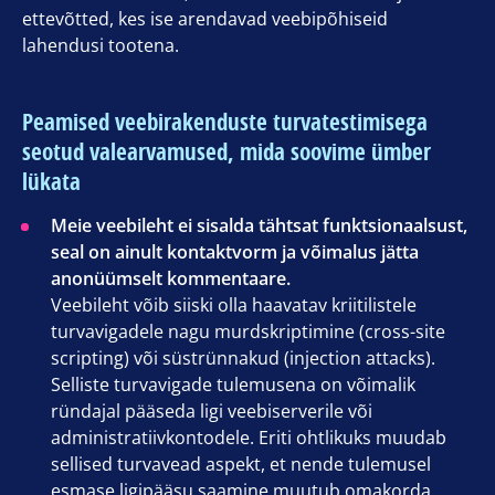
ettevõtted, kes ise arendavad veebipõhiseid
lahendusi tootena.
Peamised veebirakenduste turvatestimisega
seotud valearvamused, mida soovime ümber
lükata
Meie veebileht ei sisalda tähtsat funktsionaalsust,
seal on ainult kontaktvorm ja võimalus jätta
anonüümselt kommentaare.
Veebileht võib siiski olla haavatav kriitilistele
turvavigadele nagu murdskriptimine (cross-site
scripting) või süstrünnakud (injection attacks).
Selliste turvavigade tulemusena on võimalik
ründajal pääseda ligi veebiserverile või
administratiivkontodele. Eriti ohtlikuks muudab
sellised turvavead aspekt, et nende tulemusel
esmase ligipääsu saamine muutub omakorda