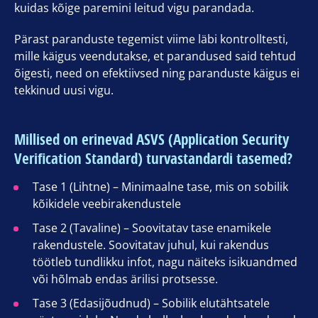
kuidas kõige paremini leitud vigu parandada.
Pärast paranduste tegemist viime läbi kontrolltesti,
mille käigus veendutakse, et parandused said tehtud
õigesti, need on efektiivsed ning paranduste käigus ei
tekkinud uusi vigu.
Millised on erinevad ASVS (Application Security
Verification Standard) turvastandardi tasemed?
Tase 1 (Lihtne) – Minimaalne tase, mis on sobilik
kõikidele veebirakendustele
Tase 2 (Tavaline) – Soovitatav tase enamikele
rakendustele. Soovitatav juhul, kui rakendus
töötleb tundlikku infot, nagu näiteks isikuandmed
või hõlmab endas ärilisi protsesse.
Tase 3 (Edasijõudnud) – Sobilik elutähtsatele