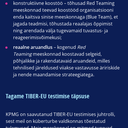
konstruktiivne koostöö – tõhusad Red Teaming
meeskonnad teevad koostööd organisatsiooni
enda kaitsva sinise meeskonnaga (Blue Team), et
jagada teadmisi, tõhustada reaalajas õppimist
ning arendada välja tugevamaid tuvastus- ja
reageerimisvõimekusi;
reaalne aruandlus
– kogenud
Red
Teaming
meeskonnad koostavad selgeid,
põhjalikke ja rakendatavaid aruandeid, milles
tehnilised järeldused viiakse vastavusse äririskide
ja nende maandamise strateegiatega.
Tagame TIBER-EU testimise täpsuse
KPMG on saavutanud TIBER-EU testimises juhtrolli,
sest meil on küberturbe valdkonnas tõestatud