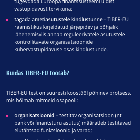
tugevdada Euroopa finantssüsteemi üldist
vastupidavust tervikuna;
tagada ametiasutustele kindlustunne
– TIBER-EU
raamistikus kirjeldatud järjepidev ja põhjalik
lähenemisviis annab reguleerivatele asutustele
kontrollitavate organisatsioonide
kübervastupidavuse osas kindlustunde.
Kuidas TIBER-EU töötab?
TIBER-EU test on suuresti koostööl põhinev protsess,
mis hõlmab mitmeid osapooli:
organisatsioonid
– testitav organisatsioon (nt
pank või finantsturu asutus) määratleb testitavad
elutähtsad funktsioonid ja varad;