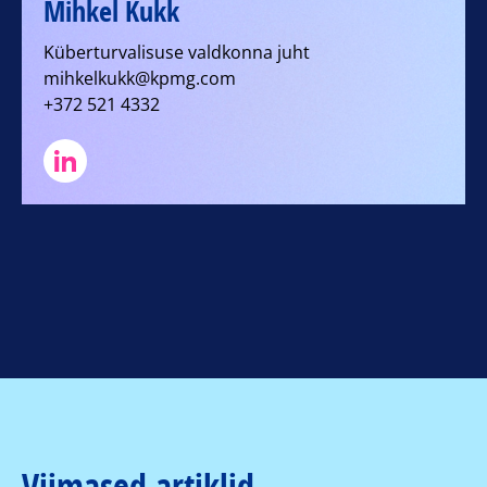
Mihkel Kukk
Küberturvalisuse valdkonna juht
mihkelkukk@kpmg.com
+372 521 4332
Viimased artiklid