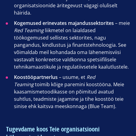
organisatsioonide äritegevust vägagi oluliselt
häirida.
Kogemused erinevates majandussektorites
– meie
Red Teaming
liikmetel on laialdased
töökogemused sellistes sektorites, nagu
pangandus, kindlustus ja finantstehnoloogia. See
võimaldab meil kohandada oma lähenemisviisi
vastavalt konkreetse valdkonna spetsiifilisele
tehnikamaastikule ja regulatiivsetele kaalutlustele.
Koostööpartnerlus
– usume, et
Red
Teaming
toimib kõige paremini koostööna. Meie
kaasamismetoodikasse on põimitud avatud
suhtlus, teadmiste jagamine ja tihe koostöö teie
sinise ehk kaitsva meeskonnaga (Blue Team).
Tugevdame koos Teie organisatsiooni