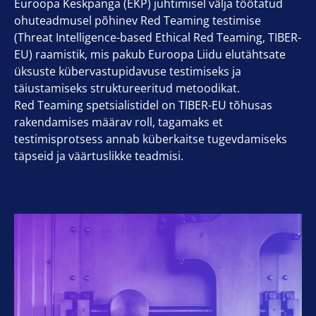
Euroopa Keskpanga (EKP) juhtimisel välja töötatud
ohuteadmusel põhinev Red Teaming testimise
(Threat Intelligence-based Ethical Red Teaming, TIBER-
EU) raamistik, mis pakub Euroopa Liidu elutähtsate
üksuste kübervastupidavuse testimiseks ja
täiustamiseks struktureeritud metoodikat.
Red Teaming spetsialistidel on TIBER-EU tõhusas
rakendamises määrav roll, tagamaks et
testimisprotsess annab küberkaitse tugevdamiseks
täpseid ja väärtuslikke teadmisi.