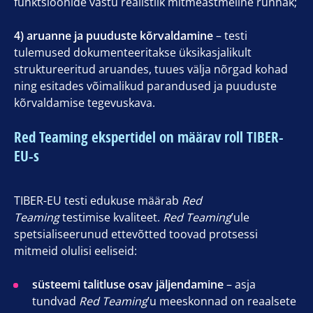
funktsioonide vastu realistlik mitmeastmeline rünnak;
4) aruanne ja puuduste kõrvaldamine
– testi
tulemused dokumenteeritakse üksikasjalikult
struktureeritud aruandes, tuues välja nõrgad kohad
ning esitades võimalikud parandused ja puuduste
kõrvaldamise tegevuskava.
Red Teaming ekspertidel on määrav roll TIBER-
EU-s
TIBER-EU testi edukuse määrab
Red
Teaming
testimise kvaliteet.
Red Teaming
’ule
spetsialiseerunud ettevõtted toovad protsessi
mitmeid olulisi eeliseid:
süsteemi talitluse osav jäljendamine
– asja
tundvad
Red Teaming
’u meeskonnad on reaalsete