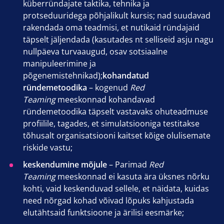
küberründajate taktika, tehnika ja
protseduuridega põhjalikult kursis; nad suudavad
rakendada oma teadmisi, et nutikaid ründajaid
täpselt jäljendada (kasutades nt selliseid asju nagu
nullpäeva turvaaugud, osav sotsiaalne
manipuleerimine ja
põgenemistehnikad);
kohandatud
ründemetoodika
– kogenud
Red
Teaming
meeskonnad kohandavad
ründemetoodika täpselt vastavaks ohuteadmuse
profiilile, tagades, et simulatsiooniga testitakse
tõhusalt organisatsiooni kaitset kõige olulisemate
riskide vastu;
keskendumine mõjule
– Parimad
Red
Teaming
meeskonnad ei kasuta ära üksnes nõrku
kohti, vaid keskenduvad sellele, et näidata, kuidas
need nõrgad kohad võivad lõpuks kahjustada
elutähtsaid funktsioone ja ärilisi eesmärke;