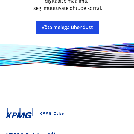
digitaalse maailma,
isegi muutuvate ohtude korral.
Võta meiega ühendust