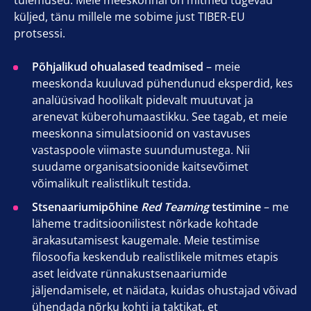
tulemused. Meie meeskonnal on mitmed tugevad
küljed, tänu millele me sobime just TIBER-EU
protsessi.
Põhjalikud ohualased teadmised
– meie
meeskonda kuuluvad pühendunud eksperdid, kes
analüüsivad hoolikalt pidevalt muutuvat ja
arenevat küberohumaastikku. See tagab, et meie
meeskonna simulatsioonid on vastavuses
vastaspoole viimaste suundumustega. Nii
suudame organisatsioonide kaitsevõimet
võimalikult realistlikult testida.
Stsenaariumipõhine
Red Teaming
testimine
– me
läheme traditsioonilistest nõrkade kohtade
ärakasutamisest kaugemale. Meie testimise
filosoofia keskendub realistlikele mitmes etapis
aset leidvate rünnakustsenaariumide
jäljendamisele, et näidata, kuidas ohustajad võivad
ühendada nõrku kohti ja taktikat, et