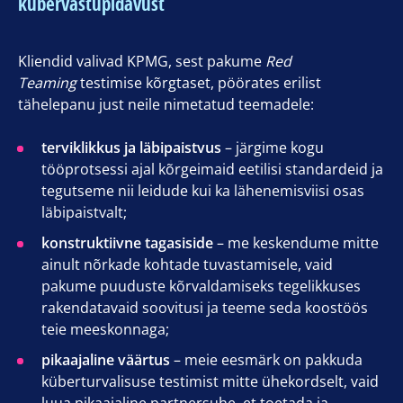
kübervastupidavust
Kliendid valivad KPMG, sest pakume
Red
Teaming
testimise kõrgtaset, pöörates erilist
tähelepanu just neile nimetatud teemadele:
terviklikkus ja läbipaistvus
– järgime kogu
tööprotsessi ajal kõrgeimaid eetilisi standardeid ja
tegutseme nii leidude kui ka lähenemisviisi osas
läbipaistvalt;
konstruktiivne tagasiside
– me keskendume mitte
ainult nõrkade kohtade tuvastamisele, vaid
pakume puuduste kõrvaldamiseks tegelikkuses
rakendatavaid soovitusi ja teeme seda koostöös
teie meeskonnaga;
pikaajaline väärtus
– meie eesmärk on pakkuda
küberturvalisuse testimist mitte ühekordselt, vaid