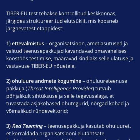
TIBER-EU test tehakse kontrollitud keskkonnas,
järgides struktureeritud elutsüklit, mis koosneb
järgnevatest etappidest:
1) ettevalmistus
– organisatsioon, ametiasutused ja
valitud teenusepakkujad kavandavad omavahelises
koostöös testimise, määravad kindlaks selle ulatuse ja
vastavuse TIBER-EU nõuetele;
2) ohuluure andmete kogumine
– ohuluureteenuse
pakkuja (
Threat Intelligence Provider
) tutvub
põhjalikult sihtüksuse ja selle tegevusalaga, et
tuvastada asjakohased ohutegurid, nõrgad kohad ja
võimalikud ründevektorid;
3)
Red Teaming
– teenusepakkuja kasutab ohuluuret,
et korraldada organisatsiooni elutähtsate