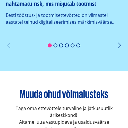
nähtamatu risk, mis mõjutab tootmist
su
ko
Eesti tööstus- ja tootmisettevõtted on viimastel
aastatel teinud digitaliseerimises märkimisväärse..
Or
er
1
2
3
4
5
6
Muuda ohud võimalusteks
Taga oma ettevõttele turvaline ja jätkusuutlik
ärikeskkond!
Aitame luua vastupidava ja usaldusväärse