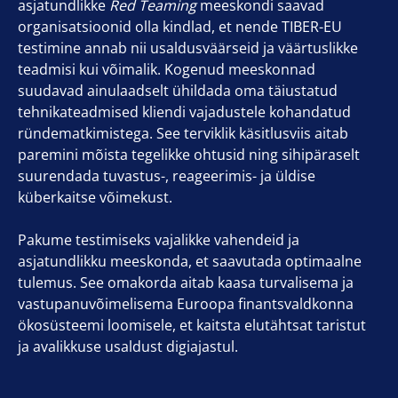
asjatundlikke
Red Teaming
meeskondi saavad
organisatsioonid olla kindlad, et nende TIBER-EU
testimine annab nii usaldusväärseid ja väärtuslikke
teadmisi kui võimalik. Kogenud meeskonnad
suudavad ainulaadselt ühildada oma täiustatud
tehnikateadmised kliendi vajadustele kohandatud
ründematkimistega. See terviklik käsitlusviis aitab
paremini mõista tegelikke ohtusid ning sihipäraselt
suurendada tuvastus-, reageerimis- ja üldise
küberkaitse võimekust.
Pakume testimiseks vajalikke vahendeid ja
asjatundlikku meeskonda, et saavutada optimaalne
tulemus. See omakorda aitab kaasa turvalisema ja
vastupanuvõimelisema Euroopa finantsvaldkonna
ökosüsteemi loomisele, et kaitsta elutähtsat taristut
ja avalikkuse usaldust digiajastul.