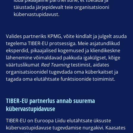
luua pikaajaline partnersuhe, et toetada ja
täiustada järjepidevalt teie organisatsiooni
kübervastupidavust.
Valides partneriks KPMG, võite kindlalt ja julgelt asuda
tegelema TIBER-EU protsessiga. Meie asjatundlikud
eksperdid, pikaajalised kogemused ja kliendikeskne
lähenemine võimaldavad pakkuda igakülgset, kõige
väärtuslikumat
Red Teaming
testimist, aidates
organisatsioonidel tugevdada oma küberkaitset ja
tagada oma elutähtsate funktsioonide toimimist.
TIBER-EU partnerlus annab suurema
kübervastupidavuse
TIBER-EU on Euroopa Liidu elutähtsate üksuste
kübervastupidavuse tugevdamise nurgakivi. Kaasates