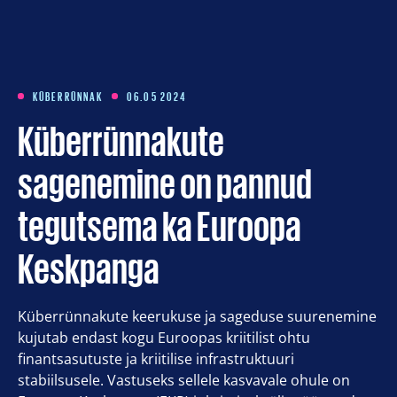
Koolitused
Meist
KÜBERRÜNNAK
06.05 2024
Küberrünnakute
Artiklid
sagenemine on pannud
Kontakt
tegutsema ka Euroopa
Keskpanga
Est
Eng
Küberrünnakute keerukuse ja sageduse suurenemine
kujutab endast kogu Euroopas kriitilist ohtu
finantsasutuste ja kriitilise infrastruktuuri
stabiilsusele. Vastuseks sellele kasvavale ohule on