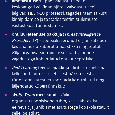
ametiasutused
– pädevad asutused (nt
keskpangad või finantsjärelevalveasutused)
jälgivad TIBER-EU protsessi, tagades raamistikust
kinnipidamise ja toetades testimistulemuste
vastastikust tunnustamist;
ohuluureteenuse pakkuja (
Threat Intelligence
Provider
, TIP)
– spetsialiseerunud organisatsioon,
kes analüüsib küberohumaastikku ning töötab
välja organisatsioonidele sobivad ja nende
vajadustega kohandatud ohuluureprofiilid;
Red Teaming
teenusepakkuja
– küberturbefirma,
kellel on teadmised eetilisest häkkimisest ja
ründetehnikatest, et sooritada kontrollitud ning
jäljendatud küberrünnakut;
White Team
meeskond
– väike
organisatsioonisisene rühm, kes teab testist
eelnevalt ja juhib ametiasutustega kooskõlastatult
selle logistikat.