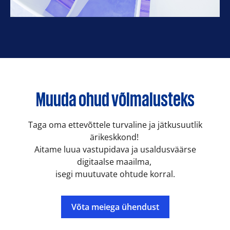
Muuda ohud võimalusteks
Taga oma ettevõttele turvaline ja jätkusuutlik
ärikeskkond!
Aitame luua vastupidava ja usaldusväärse
digitaalse maailma,
isegi muutuvate ohtude korral.
Võta meiega ühendust