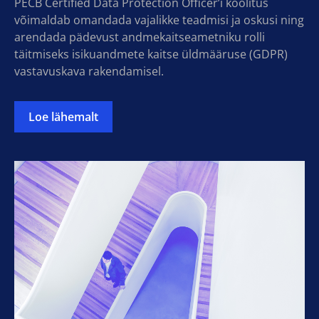
PECB Certified Data Protection Officer’i koolitus
võimaldab omandada vajalikke teadmisi ja oskusi ning
arendada pädevust andmekaitseametniku rolli
täitmiseks isikuandmete kaitse üldmääruse (GDPR)
vastavuskava rakendamisel.
Loe lähemalt