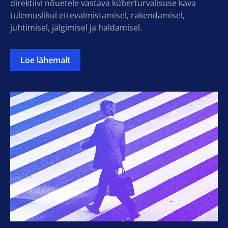
direktiivi nõuetele vastava küberturvalisuse kava
tulemuslikul ettevalmistamisel, rakendamisel,
juhtimisel, jälgimisel ja haldamisel.
Loe lähemalt