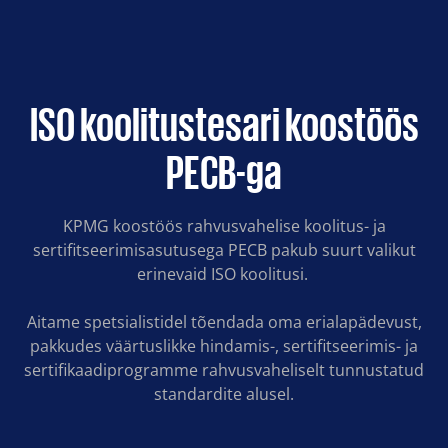
Koolitused
Meist
ISO koolitustesari koostöös
PECB-ga
Artiklid
KPMG koostöös rahvusvahelise koolitus- ja
Kontakt
sertifitseerimisasutusega PECB pakub suurt valikut
erinevaid ISO koolitusi.
Est
Eng
Aitame spetsialistidel tõendada oma erialapädevust,
pakkudes väärtuslikke hindamis-, sertifitseerimis- ja
sertifikaadiprogramme rahvusvaheliselt tunnustatud
standardite alusel.