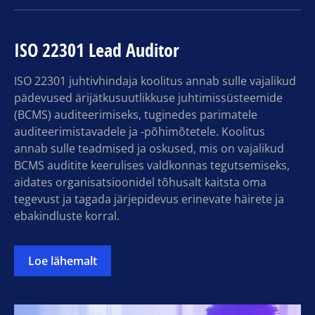
ISO 22301 Lead Auditor
ISO 22301 juhtivhindaja koolitus annab sulle vajalikud
pädevused ärijätkusuutlikkuse juhtimissüsteemide
(BCMS) auditeerimiseks, tuginedes parimatele
auditeerimistavadele ja -põhimõtetele. Koolitus
annab sulle teadmised ja oskused, mis on vajalikud
BCMS auditite keerulises valdkonnas tegutsemiseks,
aidates organisatsioonidel tõhusalt kaitsta oma
tegevust ja tagada järjepidevus erinevate häirete ja
ebakindluste korral.
Loe lähemalt